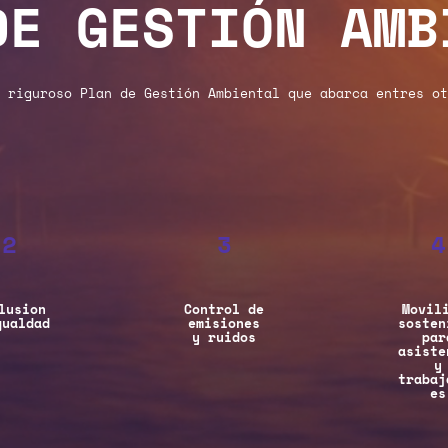
DE GESTIÓN AMB
 riguroso Plan de Gestión Ambiental que abarca entres ot
2
3
4
lusion
Control de
Movil
gualdad
emisiones
sosten
y ruidos
par
asiste
y
trabaj
es