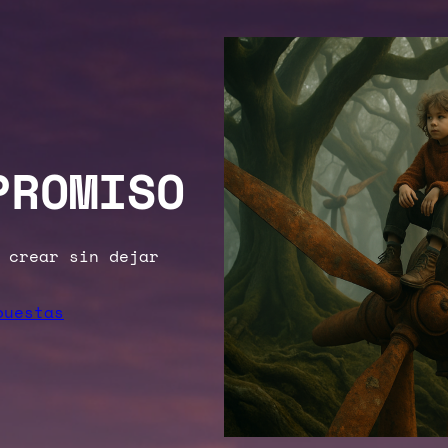
PROMISO
 crear sin dejar
puestas