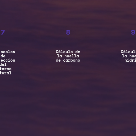
7
8
9
tocolos
Cálculo de
Cálcul
de
la huella
la hu
tección
de carbono
hídr
del
torno
tural