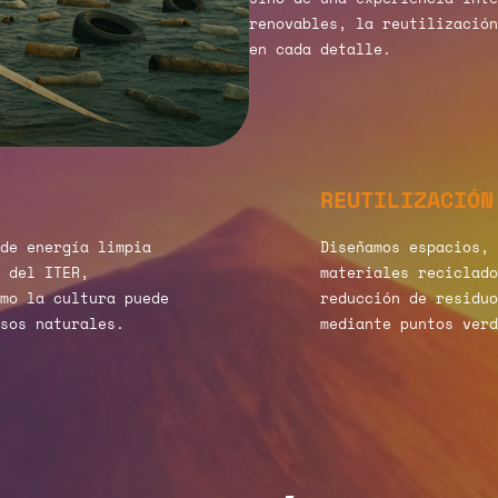
renovables, la reutilización
en cada detalle.
REUTILIZACIÓN
de energía limpia
Diseñamos espacios, 
 del ITER,
materiales reciclado
mo la cultura puede
reducción de residuo
sos naturales.
mediante puntos verd