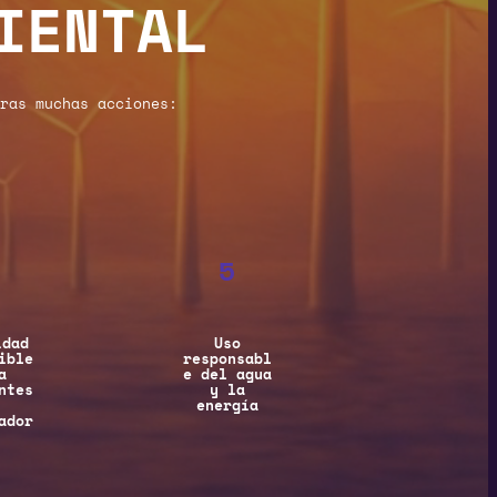
IENTAL
ras muchas acciones:
5
idad
Uso
ible
responsabl
a
e del agua
ntes
y la
energía
ador