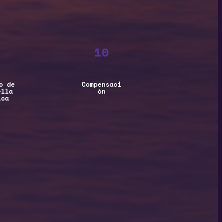
10
o de
Compensaci
ella
ón
ica