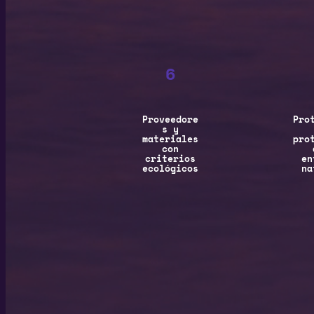
6
Proveedore
Pro
s y
materiales
pro
con
criterios
en
ecológicos
na